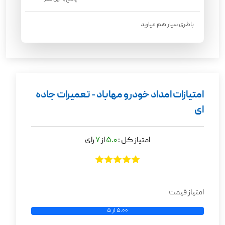
باطری سیار هم میارید
امتیازات امداد خودرو مهاباد - تعمیرات جاده
ای
امتیاز کل :
5.0
از
7
رای
امتیاز قیمت
5.00 از 5