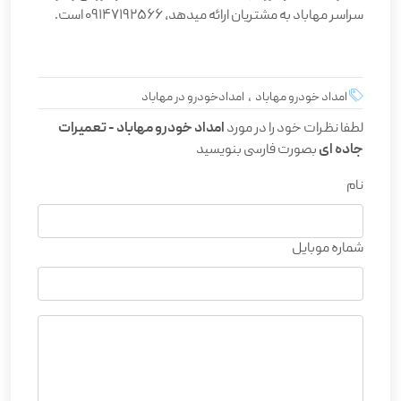
سراسر مهاباد به مشتریان ارائه میدهد، 09147192566 است
.
امداد خودرو مهاباد , امدادخودرو در مهاباد
لطفا نظرات خود را در مورد
امداد خودرو مهاباد - تعمیرات
جاده ای
بصورت فارسی بنویسید
نام
شماره موبایل