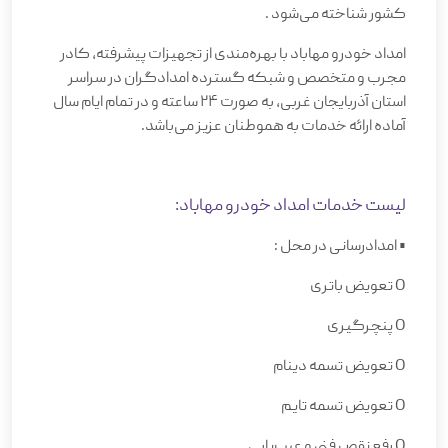
کشور شناخته می‌شود
.
امداد خودرو مهاباد با بهره‌مندی از تجهیزات پیشرفته، کادر
مجرب و متخصص و شبکه گسترده امدادگران در سراسر
استان آذربایجان غربی، به صورت 24 ساعته و در تمام ایام سال
آماده ارائه خدمات به هموطنان عزیز می‌باشد
.
لیست خدمات امداد خودرو مهاباد
:
•
امدادرسانی در محل
:
O
تعویض باتری
O
پنچرگیری
O
تعویض تسمه دینام
O
تعویض تسمه تایم
O
رفع نقص فنی و عیب‌یابی